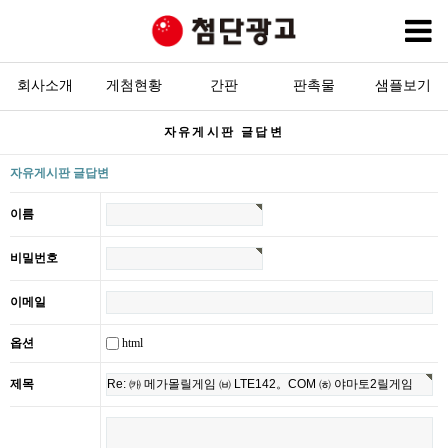
회사소개
게첨현황
회사소개
간판
판촉물
샘플보기
자유게시판 글답변
현수막
자유게시판 글답변
간판
이름
판촉물
비밀번호
고객센터
이메일
html
옵션
제목