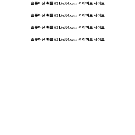
슬롯머신 확률 ㈂ Lte364.com ㅷ 야마토 사이트
슬롯머신 확률 ㈂ Lte364.com ㅷ 야마토 사이트
슬롯머신 확률 ㈂ Lte364.com ㅷ 야마토 사이트
슬롯머신 확률 ㈂ Lte364.com ㅷ 야마토 사이트