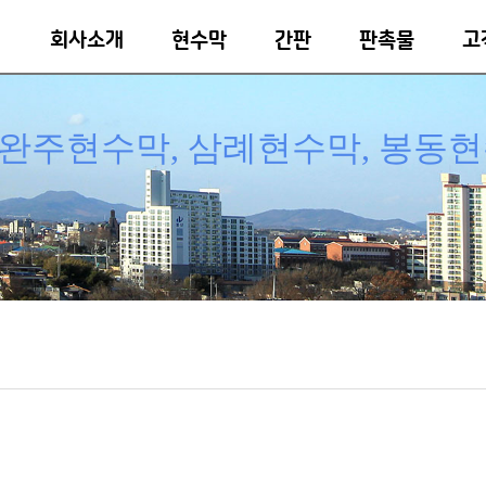
회사소개
현수막
간판
판촉물
고
완주현수막, 삼례현수막, 봉동현수