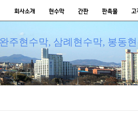
회사소개
현수막
간판
판촉물
고
완주현수막, 삼례현수막, 봉동현수