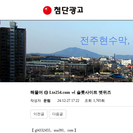
전주현수막, 
해물어 ㉰ Lte254.com ㅟ 슬롯사이트 뱃위즈
작성자
운림
24-12-27 17:22
조회
1,705회
이전글
다음글
【 gf4332455。usa391。com 】