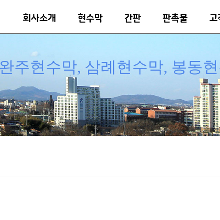
회사소개
현수막
간판
판촉물
고
완주현수막, 삼례현수막, 봉동현수