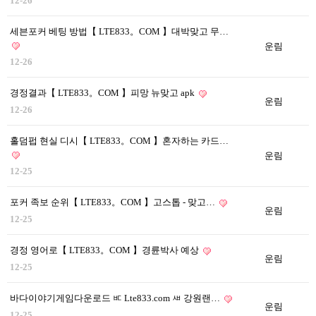
12-26
세븐포커 베팅 방법【 LTE833。COM 】대박맞고 무…
운림
12-26
경정결과【 LTE833。COM 】피망 뉴맞고 apk
운림
12-26
홀덤펍 현실 디시【 LTE833。COM 】혼자하는 카드…
운림
12-25
포커 족보 순위【 LTE833。COM 】고스톱 - 맞고…
운림
12-25
경정 영어로【 LTE833。COM 】경륜박사 예상
운림
12-25
바다이야기게임다운로드 ㅳ Lte833.com ㅽ 강원랜…
운림
12-25