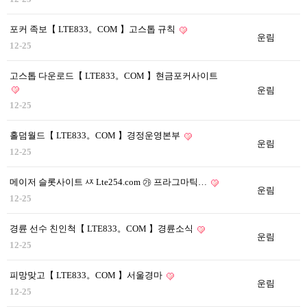
포커 족보【 LTE833。COM 】고스톱 규칙
운림
12-25
고스톱 다운로드【 LTE833。COM 】현금포커사이트
운림
12-25
홀덤월드【 LTE833。COM 】경정운영본부
운림
12-25
메이저 슬롯사이트 ㅾ Lte254.com ㉮ 프라그마틱…
운림
12-25
경륜 선수 친인척【 LTE833。COM 】경륜소식
운림
12-25
피망맞고【 LTE833。COM 】서울경마
운림
12-25