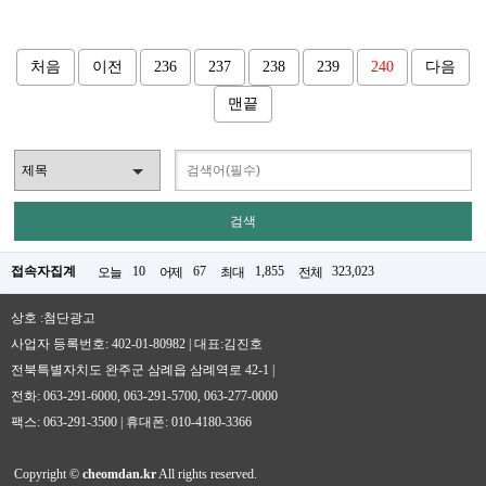
처음
이전
236
237
238
239
240
다음
맨끝
접속자집계
10
67
1,855
323,023
오늘
어제
최대
전체
상호 :첨단광고
사업자 등록번호: 402-01-80982 | 대표:김진호
전북특별자치도 완주군 삼례읍 삼례역로 42-1 |
전화: 063-291-6000, 063-291-5700, 063-277-0000
팩스: 063-291-3500 | 휴대폰: 010-4180-3366
Copyright ©
cheomdan.kr
All rights reserved.