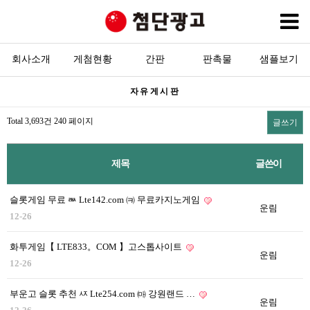
회사소개
게첨현황
회사소개
간판
판촉물
샘플보기
목록
자유게시판
현수막
Total 3,693건
240 페이지
글쓰기
간판
판촉물
제목
글쓴이
고객센터
슬롯게임 무료 ㅫ Lte142.com ㈊ 무료카지노게임
운림
12-26
화투게임【 LTE833。COM 】고스톱사이트
운림
12-26
부운고 슬롯 추천 ㅾ Lte254.com ㈒ 강원랜드 …
운림