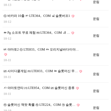
운림
10-13
㉰ 바카라 10출 ㄺ LTE364。COM ㆊ 슬롯버프1
운림
10-12
ㄼ Pg 소프트 무료 체험 ㈛ LTE364。COM ㅙ …
운림
10-12
ㅶ 야마토2 ㉰ LTE833。COM ㅩ 오리지널바다이야…
운림
10-11
㈃ 사이다쿨게임 ㈗ LTE833。COM ㅮ 슬롯머신 무…
운림
10-11
ㅺ 야마토연타 ㈎ LTE954。COM ㈃ 슬롯머신 종류
운림
10-11
㉸ 슬롯머신 잭팟 확률 ㉷ LTE224。COM ㉪ 슬롯…
운림
10-10