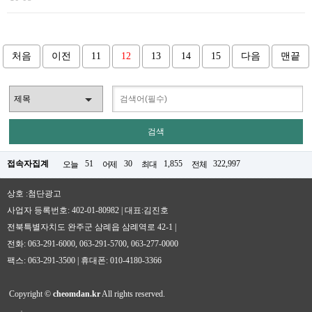
처음
이전
11
12
13
14
15
다음
맨끝
접속자집계
51
30
1,855
322,997
오늘
어제
최대
전체
상호 :첨단광고
사업자 등록번호: 402-01-80982 | 대표:김진호
전북특별자치도 완주군 삼례읍 삼례역로 42-1 |
전화: 063-291-6000, 063-291-5700, 063-277-0000
팩스: 063-291-3500 | 휴대폰: 010-4180-3366
Copyright ©
cheomdan.kr
All rights reserved.