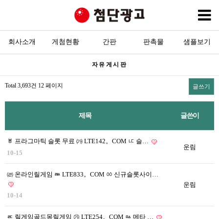
회사소개
게첨현황
회사소개
간판
판촉물
샘플보기
목록
자유게시판
현수막
Total 3,693건
12 페이지
글쓰기
간판
판촉물
제목
글쓴이
고객센터
ㅸ 프라그마틱 슬롯 무료 ㈎ LTE142。COM ㅦ 슬…
운림
10-15
㈃ 온라인릴게임 ㅫ LTE833。COM ㆀ 신규슬롯사이…
운림
10-14
ㅪ 릴게임골드몽릴게임 ㉮ LTE254。COM ㅰ 메타 …