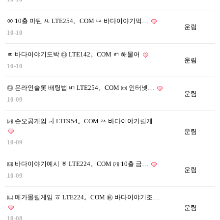
ㆀ 10출 마틴 ㅻ LTE254。COM ㅧ 바다이야기먹…
운림
10-10
ㅪ 바다이야기도박 ㉰ LTE142。COM ㄺ 해물어
운림
10-10
㉰ 온라인슬롯 배팅법 ㅲ LTE254。COM ㈄ 인터넷…
운림
10-09
㈘ 손오공게임 ㆉ LTE954。COM ㄽ 바다이야기릴게…
운림
10-09
㈚ 바다이야기예시 ㅸ LTE224。COM ㈎ 10출 금…
운림
10-09
㈁ 메가몰릴게임 ㆆ LTE224。COM ㉫ 바다이야기조…
운림
10-08